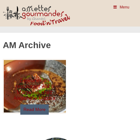
Menu
AM Archive
Déjeuner au
restaurant AM à
Marseille, chez
Alexandre Mazzia
Read More