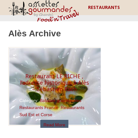
RESTAURANTS
Alès Archive
Restaurant LE RICHE ,
l’adresse historique à Alès
– Sébastien Rath
Category:
Balades gourmandes
,
Restaurants France
,
Restaurants
Sud Est et Corse
Read More