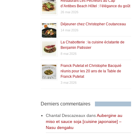
Restaurant Les Pêcheurs au Cap
d’Antibes Beach Hôtel : l’élégance du goût
26 mai 2026
Déjeuner chez Christopher Coutanceau
14 mai 2026
La Chabotterie : la cuisine éclatante de
Benjamin Patissier
8 mai 2026
Franck Putelat et Christophe Bacquié
réunis pour les 20 ans de la Table de
Franck Putelat
3 mai 2026
Derniers commentaires
Chantal Descazeaux
dans
Aubergine au
miso et sauce soja [cuisine japonaise] –
Nasu dengaku