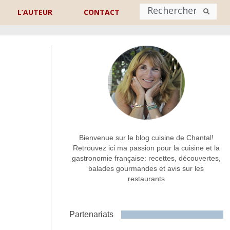
L’AUTEUR
CONTACT
Nom
*
rénom
Nom
Adresse de contact
*
Bienvenue sur le blog cuisine de Chantal!
Retrouvez ici ma passion pour la cuisine et la
gastronomie française: recettes, découvertes,
Commentaire ou message
*
balades gourmandes et avis sur les
restaurants
Partenariats