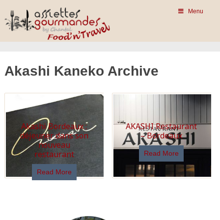
Menu
Akashi Kaneko Archive
Akashi Bordeaux :
AKASHI Restaurant
déjeuner dans son
– Bordeaux
nouveau
restaurant
Read More
Read More