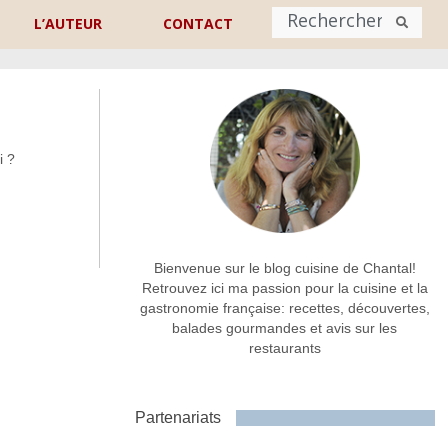
L’AUTEUR
CONTACT
Nom
*
i ?
rénom
Nom
Adresse de contact
*
Bienvenue sur le blog cuisine de Chantal!
Retrouvez ici ma passion pour la cuisine et la
gastronomie française: recettes, découvertes,
Commentaire ou message
*
balades gourmandes et avis sur les
restaurants
Partenariats