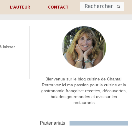
L’AUTEUR
CONTACT
Nom
*
à laisser
rénom
Nom
Adresse de contact
*
Bienvenue sur le blog cuisine de Chantal!
Retrouvez ici ma passion pour la cuisine et la
gastronomie française: recettes, découvertes,
Commentaire ou message
*
balades gourmandes et avis sur les
restaurants
Partenariats