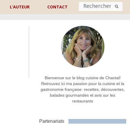
L’AUTEUR
CONTACT
Nom
*
rénom
Nom
Adresse de contact
*
Bienvenue sur le blog cuisine de Chantal!
Retrouvez ici ma passion pour la cuisine et la
gastronomie française: recettes, découvertes,
Commentaire ou message
*
balades gourmandes et avis sur les
restaurants
Partenariats