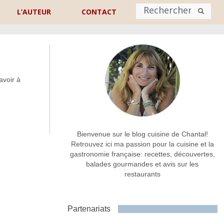
L’AUTEUR
CONTACT
Nom
*
avoir à
rénom
Nom
Adresse de contact
*
Bienvenue sur le blog cuisine de Chantal!
Retrouvez ici ma passion pour la cuisine et la
gastronomie française: recettes, découvertes,
Commentaire ou message
*
balades gourmandes et avis sur les
restaurants
Partenariats