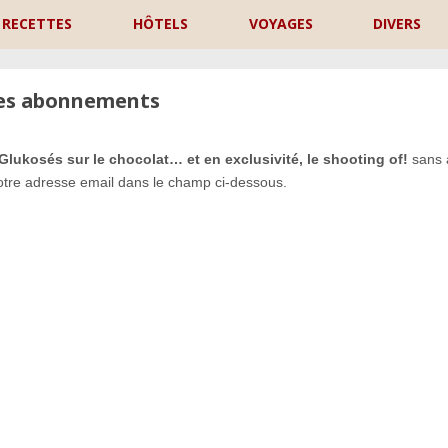
RECETTES
HÔTELS
VOYAGES
DIVERS
les abonnements
 Glukosés sur le chocolat… et en exclusivité, le shooting of!
sans 
otre adresse email dans le champ ci-dessous.
P