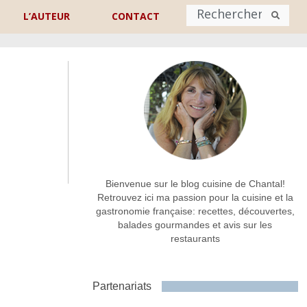
L’AUTEUR
CONTACT
Nom
*
rénom
Nom
Adresse de contact
*
Bienvenue sur le blog cuisine de Chantal!
Retrouvez ici ma passion pour la cuisine et la
gastronomie française: recettes, découvertes,
Commentaire ou message
*
balades gourmandes et avis sur les
restaurants
Partenariats