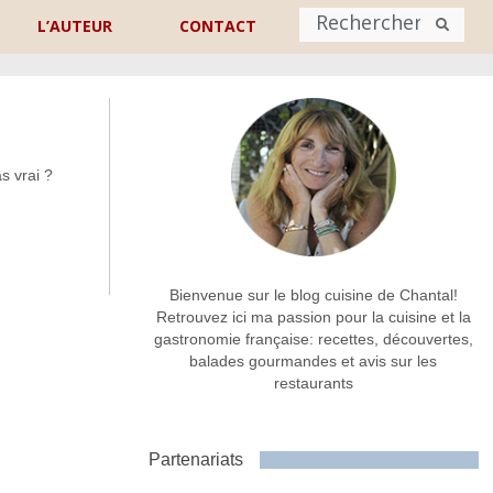
L’AUTEUR
CONTACT
Nom
*
s vrai ?
rénom
Nom
Adresse de contact
*
Bienvenue sur le blog cuisine de Chantal!
Retrouvez ici ma passion pour la cuisine et la
gastronomie française: recettes, découvertes,
Commentaire ou message
*
balades gourmandes et avis sur les
restaurants
Partenariats