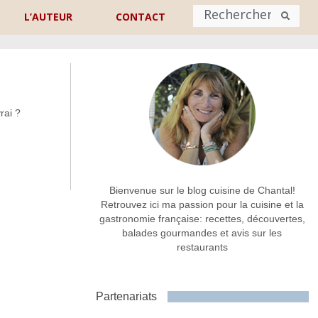
L’AUTEUR
CONTACT
Nom
*
rai ?
rénom
Nom
Adresse de contact
*
Bienvenue sur le blog cuisine de Chantal!
Retrouvez ici ma passion pour la cuisine et la
gastronomie française: recettes, découvertes,
Commentaire ou message
*
balades gourmandes et avis sur les
restaurants
Partenariats