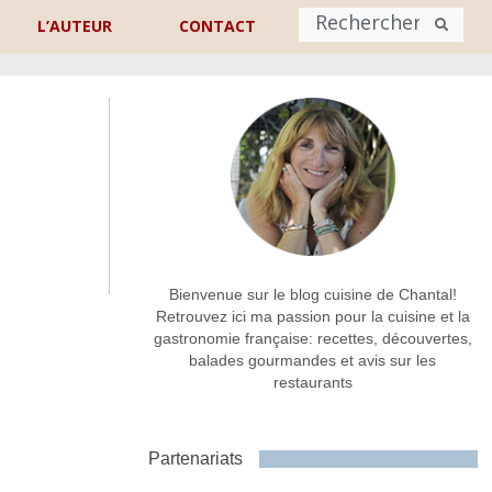
L’AUTEUR
CONTACT
Nom
*
rénom
Nom
Adresse de contact
*
Bienvenue sur le blog cuisine de Chantal!
Retrouvez ici ma passion pour la cuisine et la
gastronomie française: recettes, découvertes,
Commentaire ou message
*
balades gourmandes et avis sur les
restaurants
Partenariats