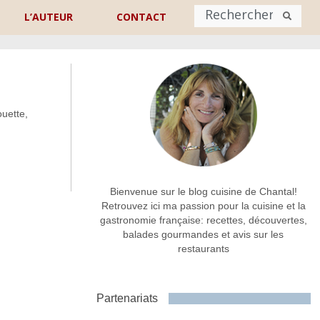
L’AUTEUR
CONTACT
Nom
*
uette,
rénom
Nom
Adresse de contact
*
Bienvenue sur le blog cuisine de Chantal!
Retrouvez ici ma passion pour la cuisine et la
gastronomie française: recettes, découvertes,
Commentaire ou message
*
balades gourmandes et avis sur les
restaurants
Partenariats