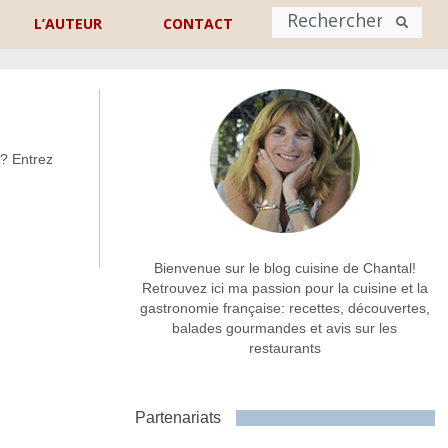
L’AUTEUR
CONTACT
Nom
*
 ? Entrez
rénom
Nom
Adresse de contact
*
Bienvenue sur le blog cuisine de Chantal!
Retrouvez ici ma passion pour la cuisine et la
gastronomie française: recettes, découvertes,
Commentaire ou message
*
balades gourmandes et avis sur les
restaurants
Partenariats