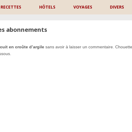
RECETTES
HÔTELS
VOYAGES
DIVERS
les abonnements
uit en croûte d’argile
sans avoir à laisser un commentaire. Chouette
ssous.
P