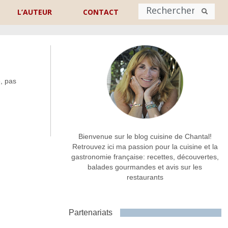
L’AUTEUR
CONTACT
Nom
*
, pas
rénom
Nom
Adresse de contact
*
Bienvenue sur le blog cuisine de Chantal!
Retrouvez ici ma passion pour la cuisine et la
gastronomie française: recettes, découvertes,
Commentaire ou message
*
balades gourmandes et avis sur les
restaurants
Partenariats