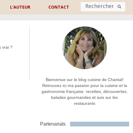
L’AUTEUR
CONTACT
Nom
*
 vrai ?
rénom
Nom
Adresse de contact
*
Bienvenue sur le blog cuisine de Chantal!
Retrouvez ici ma passion pour la cuisine et la
gastronomie française: recettes, découvertes,
Commentaire ou message
*
balades gourmandes et avis sur les
restaurants
Partenariats