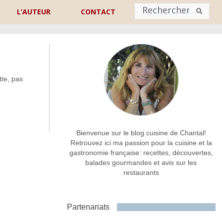
L’AUTEUR
CONTACT
Nom
*
te, pas
rénom
Nom
Adresse de contact
*
Bienvenue sur le blog cuisine de Chantal!
Retrouvez ici ma passion pour la cuisine et la
gastronomie française: recettes, découvertes,
Commentaire ou message
*
balades gourmandes et avis sur les
restaurants
Partenariats