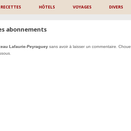
RECETTES
HÔTELS
VOYAGES
DIVERS
les abonnements
teau Lafaurie-Peyraguey
sans avoir à laisser un commentaire. Chouet
ssous.
P