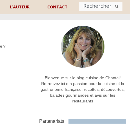
L’AUTEUR
CONTACT
Nom
*
i ?
rénom
Nom
Adresse de contact
*
Bienvenue sur le blog cuisine de Chantal!
Retrouvez ici ma passion pour la cuisine et la
gastronomie française: recettes, découvertes,
Commentaire ou message
*
balades gourmandes et avis sur les
restaurants
Partenariats