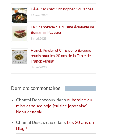
Déjeuner chez Christopher Coutanceau
14 mai 2026
La Chabotterie : la cuisine éclatante de
Benjamin Patissier
8 mai 2026
Franck Putelat et Christophe Bacquié
réunis pour les 20 ans de la Table de
Franck Putelat
3 mai 2026
Derniers commentaires
Chantal Descazeaux
dans
Aubergine au
miso et sauce soja [cuisine japonaise] –
Nasu dengaku
Chantal Descazeaux
dans
Les 20 ans du
Blog !