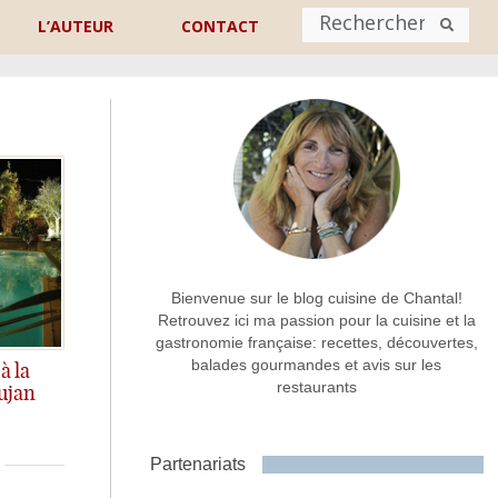
L’AUTEUR
CONTACT
Nom
*
rénom
Nom
Adresse de contact
*
Bienvenue sur le blog cuisine de Chantal!
Retrouvez ici ma passion pour la cuisine et la
gastronomie française: recettes, découvertes,
Commentaire ou message
*
balades gourmandes et avis sur les
à la
restaurants
ujan
Partenariats