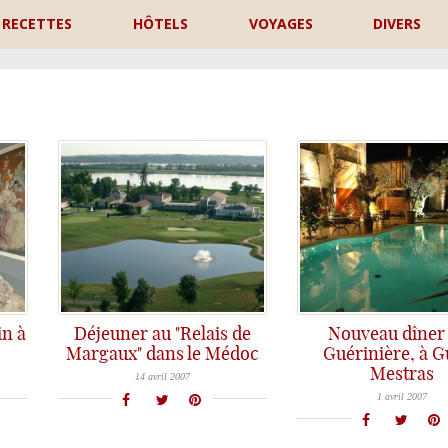
RECETTES
HÔTELS
VOYAGES
DIVERS
P
in à
Déjeuner au "Relais de
Nouveau dîner 
Margaux" dans le Médoc
Guérinière, à G
Pour le dimanche de Pâques nous avons déjeuné au "Relais de Margaux" situé au coeur du vignoble bordelais, près du
Mestras
La cuisine est une de mes passions, mais je prends également beaucoup de plaisir à me laisser servir et voir
14 avril 2007
1 avril 2007