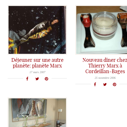
Déjeuner sur une autre
Nouveau dîner che
planète: planète Marx
Thierry Marx à
La semaine dernière, avec un couple d’amis, nous sommes à nouveau revenus sur cette autre planète, magique et mystérieuse, celle
Cordeillan-Bages
Mardi dernier nous avons décidé d'aller dîner chez Thierry Marx à Cordeillan-Bages avec des amis qui souhaitaient découvrir la cuisine
17 mars 2007
25 novembre 2006