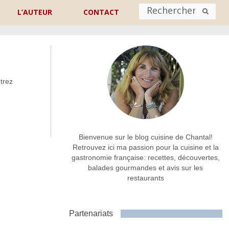
L’AUTEUR
CONTACT
Nom
*
trez
rénom
Nom
Adresse de contact
*
Bienvenue sur le blog cuisine de Chantal!
Retrouvez ici ma passion pour la cuisine et la
gastronomie française: recettes, découvertes,
Commentaire ou message
*
balades gourmandes et avis sur les
restaurants
Partenariats