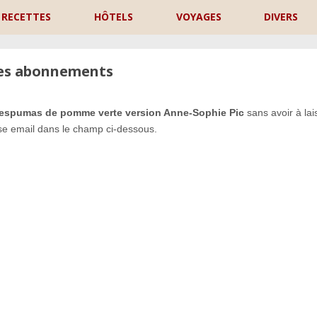
RECETTES
HÔTELS
VOYAGES
DIVERS
les abonnements
, espumas de pomme verte version Anne-Sophie Pic
sans avoir à lai
se email dans le champ ci-dessous.
P