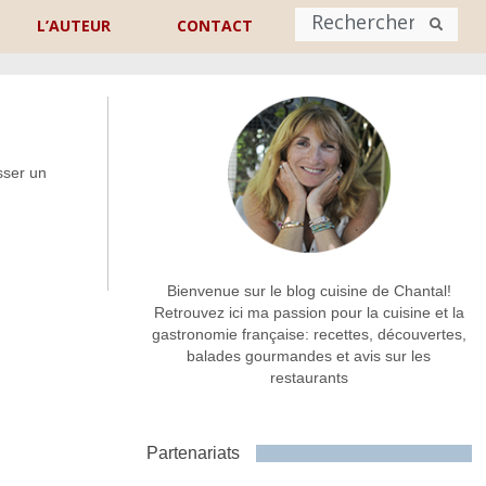
L’AUTEUR
CONTACT
Nom
*
sser un
rénom
Nom
Adresse de contact
*
Bienvenue sur le blog cuisine de Chantal!
Retrouvez ici ma passion pour la cuisine et la
gastronomie française: recettes, découvertes,
Commentaire ou message
*
balades gourmandes et avis sur les
restaurants
Partenariats