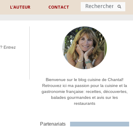
L’AUTEUR
CONTACT
Nom
*
 ? Entrez
rénom
Nom
Adresse de contact
*
Bienvenue sur le blog cuisine de Chantal!
Retrouvez ici ma passion pour la cuisine et la
gastronomie française: recettes, découvertes,
Commentaire ou message
*
balades gourmandes et avis sur les
restaurants
Partenariats