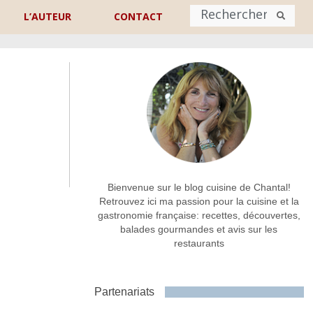
L’AUTEUR
CONTACT
Nom
*
rénom
Nom
Adresse de contact
*
Bienvenue sur le blog cuisine de Chantal!
Retrouvez ici ma passion pour la cuisine et la
gastronomie française: recettes, découvertes,
Commentaire ou message
*
balades gourmandes et avis sur les
restaurants
Partenariats