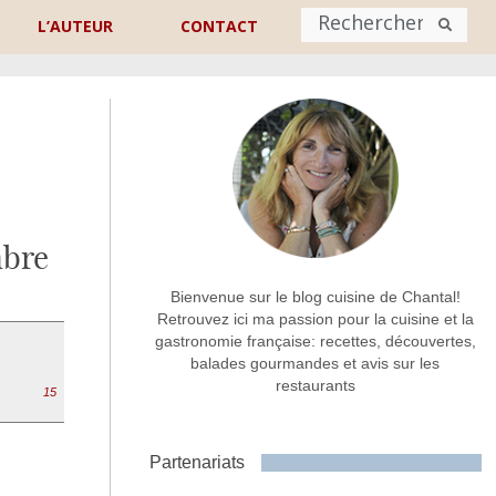
L’AUTEUR
CONTACT
Nom
*
rénom
Nom
mbre
Adresse de contact
*
Bienvenue sur le blog cuisine de Chantal!
Retrouvez ici ma passion pour la cuisine et la
gastronomie française: recettes, découvertes,
Commentaire ou message
*
balades gourmandes et avis sur les
restaurants
15
Partenariats