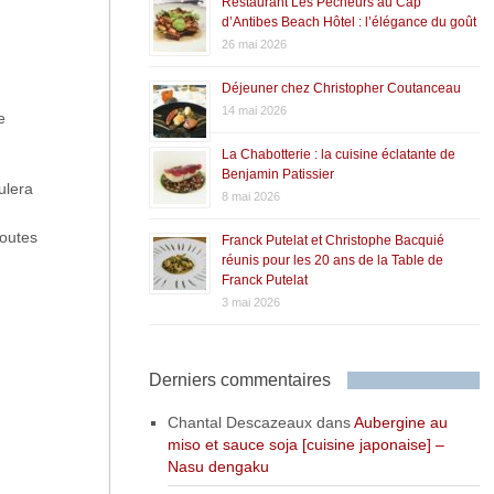
Restaurant Les Pêcheurs au Cap
d’Antibes Beach Hôtel : l’élégance du goût
26 mai 2026
Déjeuner chez Christopher Coutanceau
14 mai 2026
e
La Chabotterie : la cuisine éclatante de
Benjamin Patissier
ulera
8 mai 2026
toutes
Franck Putelat et Christophe Bacquié
réunis pour les 20 ans de la Table de
Franck Putelat
3 mai 2026
Derniers commentaires
Chantal Descazeaux
dans
Aubergine au
miso et sauce soja [cuisine japonaise] –
Nasu dengaku