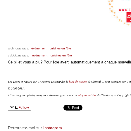
technorati tags:
événement,
cuisines en fête
del.icio.us tags:
événement,
cuisines en fête
Ce billet vous a plu? Pour être averti automatiquement à chaque nouvelle
Les Textes et Photos sur « Assiettes gourmandes le
blog de cuisine
de Chantal », sont protégés par Copy
© 2006-2011 .
All writing and photography on « Assiettes gourmandes le
blog de cuisine
de Chantal », is Copyright ©
Follow
Retrouvez-moi sur
Instagram