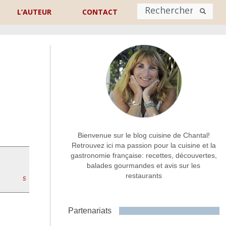
L’AUTEUR
CONTACT
Nom
*
rénom
Nom
Adresse de contact
*
Bienvenue sur le blog cuisine de Chantal!
Retrouvez ici ma passion pour la cuisine et la
gastronomie française: recettes, découvertes,
Commentaire ou message
*
balades gourmandes et avis sur les
restaurants
5
Partenariats