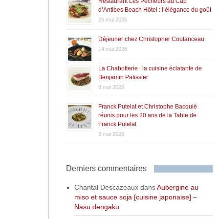
Restaurant Les Pêcheurs au Cap
d’Antibes Beach Hôtel : l’élégance du goût
26 mai 2026
Déjeuner chez Christopher Coutanceau
14 mai 2026
La Chabotterie : la cuisine éclatante de
Benjamin Patissier
8 mai 2026
Franck Putelat et Christophe Bacquié
réunis pour les 20 ans de la Table de
Franck Putelat
3 mai 2026
Derniers commentaires
Chantal Descazeaux
dans
Aubergine au
miso et sauce soja [cuisine japonaise] –
Nasu dengaku