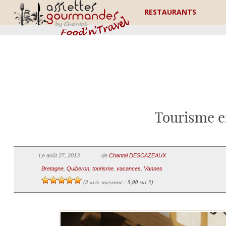
RESTAURANTS
Tourisme e
Le août 27, 2013
de
Chantal DESCAZEAUX
Bretagne
,
Quiberon
,
tourisme
,
vacances
,
Vannes
3
avis, moyenne :
5,00
sur 5
(
)