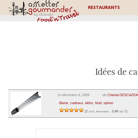
RESTAURANTS
Idées de c
Le décembre 6, 2009
de
Chantal DESCAZE
Bamix
,
cadeaux
,
idées
,
Noël
,
siphon
2
avis, moyenne :
5,00
sur 5
(
)