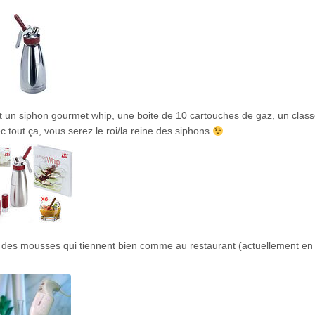
nt un siphon gourmet whip, une boite de 10 cartouches de gaz, un clas
 tout ça, vous serez le roi/la reine des siphons
r des mousses qui tiennent bien comme au restaurant (actuellement e