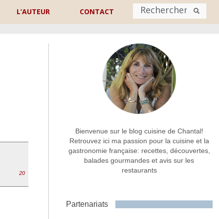
L’AUTEUR
CONTACT
Nom
*
rénom
Nom
Adresse de contact
*
Bienvenue sur le blog cuisine de Chantal!
Retrouvez ici ma passion pour la cuisine et la
gastronomie française: recettes, découvertes,
Commentaire ou message
*
balades gourmandes et avis sur les
restaurants
20
Partenariats