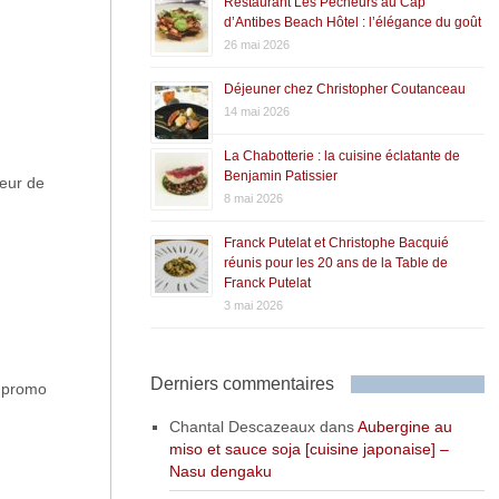
Restaurant Les Pêcheurs au Cap
d’Antibes Beach Hôtel : l’élégance du goût
26 mai 2026
Déjeuner chez Christopher Coutanceau
14 mai 2026
La Chabotterie : la cuisine éclatante de
Benjamin Patissier
seur de
8 mai 2026
Franck Putelat et Christophe Bacquié
réunis pour les 20 ans de la Table de
Franck Putelat
3 mai 2026
Derniers commentaires
n promo
Chantal Descazeaux
dans
Aubergine au
miso et sauce soja [cuisine japonaise] –
Nasu dengaku