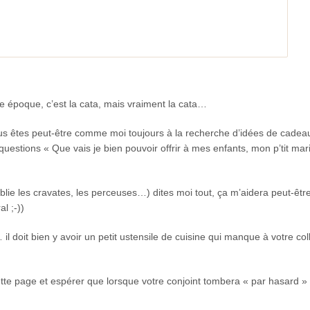
te époque, c’est la cata, mais vraiment la cata…
vous êtes peut-être comme moi toujours à la recherche d’idées de cadea
tions « Que vais je bien pouvoir offrir à mes enfants, mon p’tit mar
blie les cravates, les perceuses…) dites moi tout, ça m’aidera peut-être
l ;-))
il doit bien y avoir un petit ustensile de cuisine qui manque à votre col
ette page et espérer que lorsque votre conjoint tombera « par hasard »