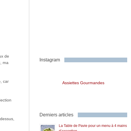
ux de
Instagram
i, ma
, car
Assiettes Gourmandes
lection
Derniers articles
 dessus,
La Table de Pavie pour un menu à 4 mains
d’exception