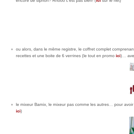
encore de siphon? Rhooo c’est pas bien! (
ici
sur le net)
ou alors, dans le même registre, le coffret complet comprena
recettes et une boite de 6 verrines (le tout en promo
ici
)… avec
le mixeur Bamix, le mixeur pas comme les autres… pour avoi
ici
)